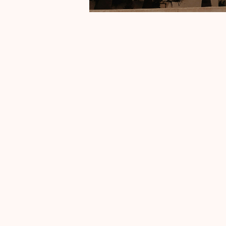
ssen power en love
n tijden van veranderng vraagt
groepsdynamiek in elke fase van
ussen sturen en steunen
ken te voeren zonder uit verbinding te
an een inspraakmodel om te bepalen
 er is en de stappen van inclusieve
toe te passen (deep democracy)