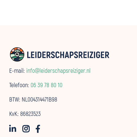
E-mail:
info@leiderschapsreiziger.nl
Telefoon:
06 39 78 80 10
BTW: NL004314471B98
KvK: 86823523


